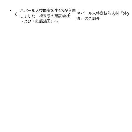
ネパール人技能実習生4名が入国
ネパール人特定技能人材『外
しました 埼玉県の建設会社
食』のご紹介
（とび・鉄筋施工）へ
最近の投稿
兵庫県の型枠施工鋳造所へ ネパール人技能実習生の
配属に同行
ネパール人技能実習生3名が無事に入国しました！
ネパール人技能実習生2名が無事入国しました！岐阜
の工業包装会社へ
大阪の建設会社（とび）に配属予定のネパール人技能
実習生が入国
COMPANY
会社名 WORLD FAVOUR OVERSEAS PVT.LTD. / TIJ
language school
住所 TOKHA-5 BASUNDHARA, KATHMANDU NEPAL
TEL -014970027, 014970011